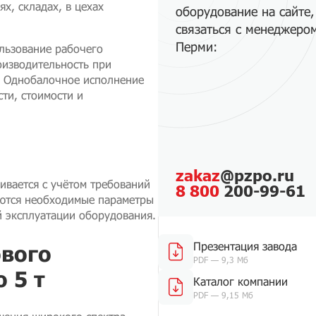
х, складах, в цехах
оборудование на сайте,
связаться с менеджеро
Перми:
льзование рабочего
оизводительность при
. Однобалочное исполнение
ти, стоимости и
zakaz
@pzpo.ru
ивается с учётом требований
8 800
200-99-61
аются необходимые параметры
й эксплуатации оборудования.
Презентация завода
ового
PDF — 9,3 Мб
 5 т
Каталог компании
PDF — 9,15 Мб