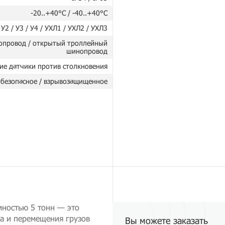
-20..+40°C / -40..+40°C
 У2 / У3 / У4 / УХЛ1 / УХЛ2 / УХЛ3
опровод / открытый троллейный
шинопровод
ие датчики против столкновения
безопасное / взрывозащищенное
ностью 5 тонн — это
а и перемещения грузов
Вы можете заказать