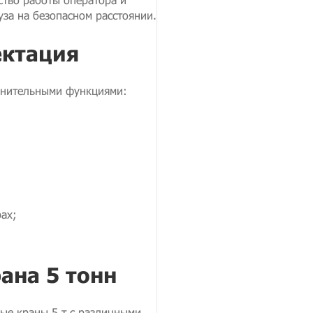
за на безопасном расстоянии.
ектация
олнительными функциями:
ах;
ана 5 тонн
ые краны 5 т с различными