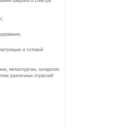
шения широкого спектра
г;
рудования;
лектующих и готовой
ии, металлургии, складских
ятиях различных отраслей