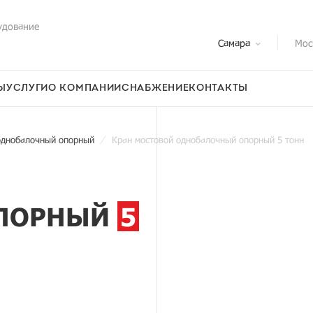
удование
Самара
Мос
Ы
УСЛУГИ
О КОМПАНИИ
СНАБЖЕНИЕ
КОНТАКТЫ
однобалочный опорный
Кран мостовой однобалочный опорный 5 тонн
ОПОРНЫЙ
5